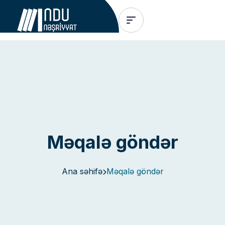
Məqalə göndər
Ana səhifə
Məqalə göndər