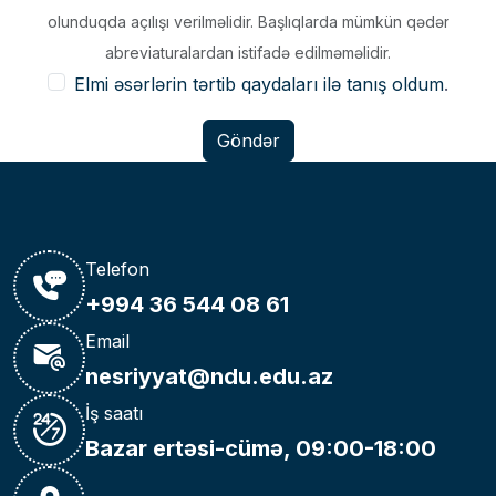
olunduqda açılışı verilməlidir.
Başlıqlarda mümkün qədər
abreviaturalardan istifadə edilməməlidir.
Elmi əsərlərin tərtib qaydaları ilə tanış oldum
.
Göndər
Telefon
+994 36 544 08 61
Email
nesriyyat@ndu.edu.az
İş saatı
Bazar ertəsi-cümə, 09:00-18:00