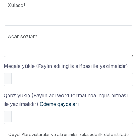
Məqalə yüklə (Faylın adı ingilis əlifbası ilə yazılmalıdır)
Qəbz yüklə (Faylın adı word formatında ingilis əlifbası
ilə yazılmalıdır)
Ödəmə qaydaları
Qeyd: Abreviaturalar və akronimlər xülasədə ilk dəfə istifadə