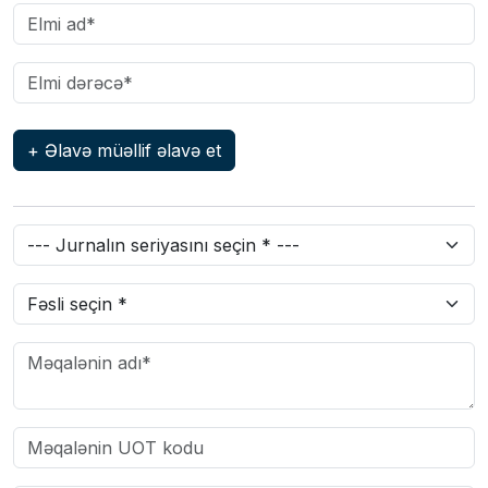
+ Əlavə müəllif əlavə et